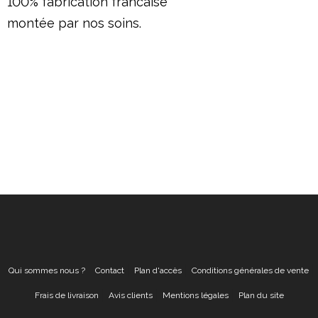
100% fabrication francaise
montée par nos soins.
Qui sommes nous ?
Contact
Plan d'accès
Conditions générales de vente
Frais de livraison
Avis clients
Mentions légales
Plan du site